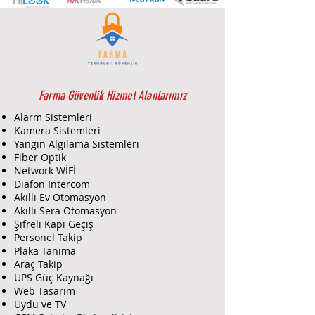
korunmasında kritik bir rol
oynuyor. Bu alanda öne çıkan
markalardan biri olan Teknim,
VAS-
741BX Mavi Pencereli Harici Siren
modeliyle kullanıcılara yüksek
güvenlik standartları sunuyor.
Özellikle Alanya, Manavgat ve
Farma Güvenlik Hizmet Alanlarımız
Antalya gibi bölgelerde güvenlik
Alarm Sistemleri
çözümleri sunan
Farma Güvenlik
,
Kamera Sistemleri
Teknim ürünlerini kullanıcılarına
Yangın Algılama Sistemleri
sunarak güvenliği bir üst seviyeye
Fiber Optik
taşıyor.
Network WİFİ
Diafon İntercom
Akıllı Ev Otomasyon
🚨
Başlıca Özellikleri
Akıllı Sera Otomasyon
🔵
Yüksek Ses Gücü
:
Şifreli Kapı Geçiş
115 dB’lik güçlü siren sesi, tehlike
Personel Takip
anında çevreyi hızlı bir şekilde
Plaka Tanıma
haberdar eder.
Araç Takip
🔵
LED Flaşör ve Yürüyen Işık
:
UPS Güç Kaynağı
6 ultra parlak LED’den oluşan flaşör
Web Tasarım
sistemi, hem dikkat çekici hem de
Uydu ve TV