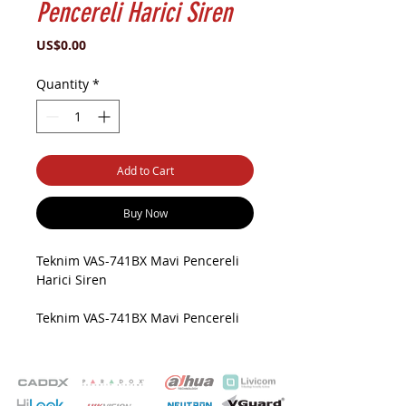
Pencereli Harici Siren
Price
US$0.00
Quantity
*
Add to Cart
Buy Now
Teknim VAS-741BX Mavi Pencereli
Harici Siren
Teknim VAS-741BX Mavi Pencereli
Harici Siren: Güvenlikte Yüksek
Performans
Günümüzde güvenlik sistemleri,
mekanların ve yaşam alanlarının