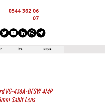
0544 362 06
07
er
Foto
iletişim
rd VG-436A-BFSW 4MP
6mm Sabit Lens