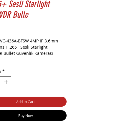
+ Sesli Starlight
WDR Bulle
Price
0
VG-436A-BFSW
4MP IP 3.6mm
ns H.265+ Sesli Starlight
 Bullet Güvenlik Kamerası
er
y
*
.7 inch Sony Starvis
0 x 1440
Add to Cart
6mm Sabit Lens
Buy Now
ay Led ile 20m