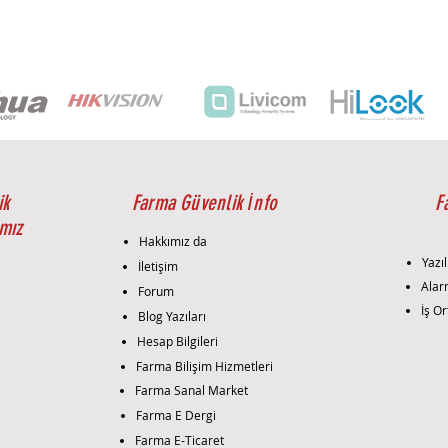
ma
Mes
afesi
Led
2
Sayı
sı
Sma
Des
rt IR
Mini
0.0
mu
Açı
ik
Farma Güvenlik İnfo
F
m
mız
Aydı
Hakkımız da
nlat
Yazıl
İletişim
ma
i
Alar
Forum
Shut
1/3
İş Or
Blog Yazıları
ter
Hızı
Hesap Bilgileri
Vide
H.2
Farma Bilişim Hizmetleri
o
Farma Sanal Market
Sıkış
Farma E Dergi
tırm
Farma E-Ticaret
a