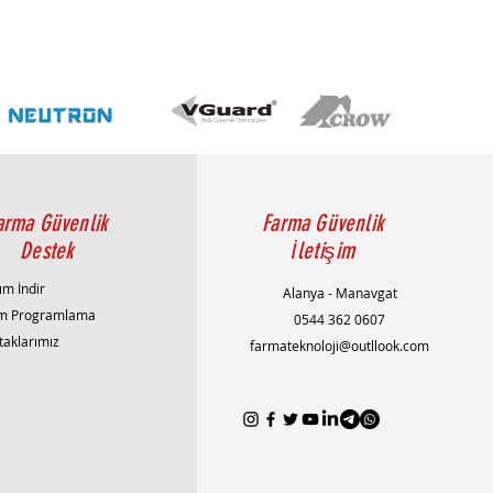
tekliyor
1LUX/F2.0 (Renkli), 0LUX/F2.0 (IR
k)
arma Güvenlik
Farma Güvenlik
Destek
İletişim
ım İndir
Alanya - Manavgat
m Programlama
0544 362 0607
 s–1/100000 s
taklarımız
farmateknoloji@outllook.com
65+/H.265/H.264+/H.264