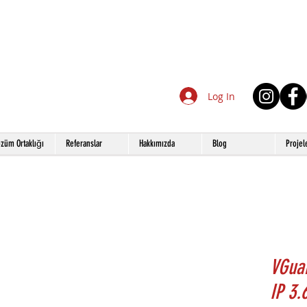
Log In
züm Ortaklığı
Referanslar
Hakkımızda
Blog
Projel
VGua
IP 3.