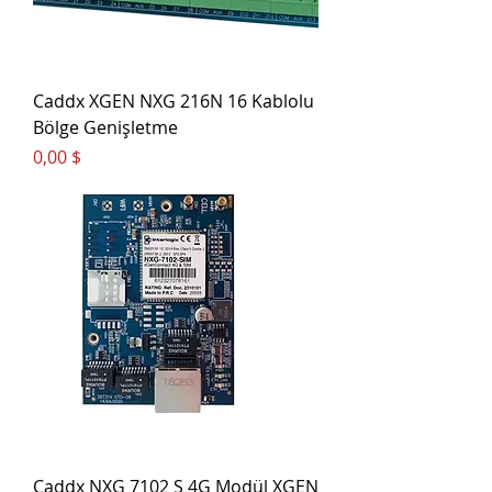
Caddx XGEN NXG 216N 16 Kablolu
Bölge Genişletme
Цена
0,00 $
Caddx NXG 7102 S 4G Modül XGEN