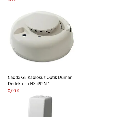
Caddx GE Kablosuz Optik Duman
Dedektörü NX 492N 1
Цена
0,00 $