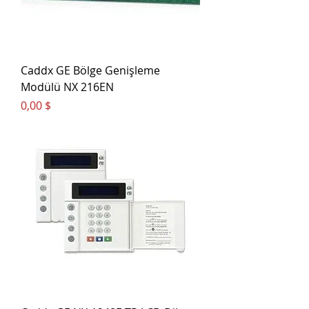
Caddx GE Bölge Genişleme
Modülü NX 216EN
Цена
0,00 $