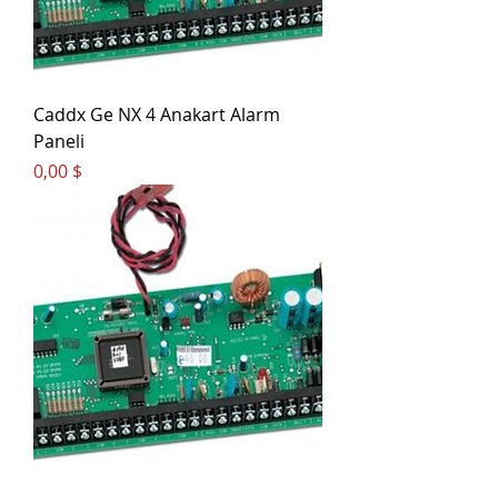
Caddx Ge NX 4 Anakart Alarm
Paneli
Цена
0,00 $