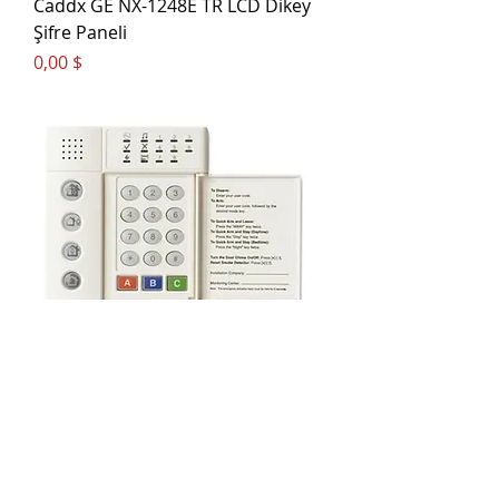
Caddx GE NX-1248E TR LCD Dikey
Şifre Paneli
Цена
0,00 $
Caddx GE NX 1208 LED Keyped 8
Bölge
Цена
0,00 $