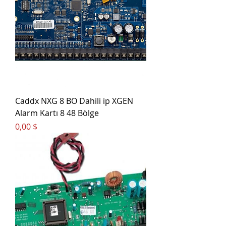
Caddx NXG 8 BO Dahili ip XGEN
Alarm Kartı 8 48 Bölge
Цена
0,00 $