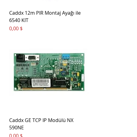
Caddx 12m PIR Montaj Ayağı ile
6540 KIT
Цена
0,00 $
Caddx GE TCP IP Modülü NX
590NE
Цена
0,00 $