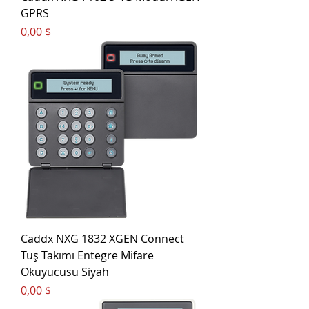
GPRS
Цена
0,00 $
Caddx NXG 1832 XGEN Connect
Tuş Takımı Entegre Mifare
Okuyucusu Siyah
Цена
0,00 $