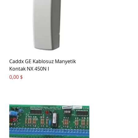
Caddx GE Kablosuz Manyetik
Kontak NX 450N I
Цена
0,00 $