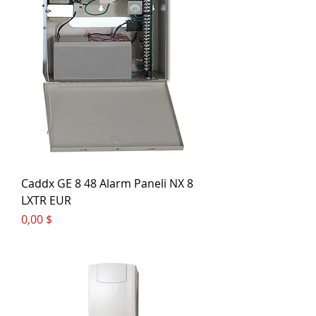
Caddx GE 8 48 Alarm Paneli NX 8
LXTR EUR
Цена
0,00 $