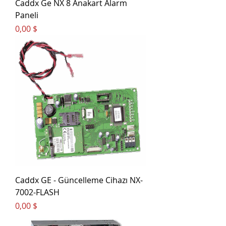
Caddx Ge NX 8 Anakart Alarm
Paneli
Цена
0,00 $
Caddx GE - Güncelleme Cihazı NX-
7002-FLASH
Цена
0,00 $