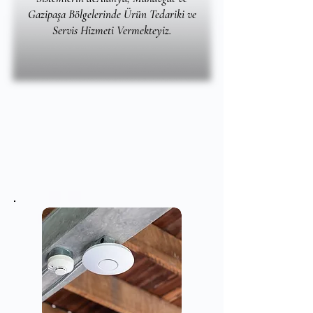
Gazipaşa Bölgelerinde Ürün Tedariki ve
Servis Hizmeti Vermekteyiz.