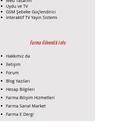
Web Tasarım
içinde SmartBracket'a monte
Uydu ve TV
edilebilir.
GSM Şebeke Güçlendirici
Teknik özellikler
İnteraktif TV Yayın Sistemi
Sınıflandırma
Telsiz kanalı güvenlik sireni
Siren türü
Kablosuz
Farma Güvenlik İnfo
Kurulum yöntemi
Kapalı alan
Hakkımız da
Uyumluluk
İletişim
Tüm Ajax hub'ları ve menzil
Forum
genişleticilerle çalışır
Bildirim tipi
Blog Yazıları
Ses
Hesap Bilgileri
Harici LED için konnektör
Farma Bilişim Hizmetleri
Mevcut
Ses seviyesi
Farma Sanal Market
Ayarlanabilir, 1 m mesafede 80−98
Farma E Dergi
dB
Alarm uzunluğu
Farma E-Ticaret
Ayarlanabilir, 3 sn-3 dk