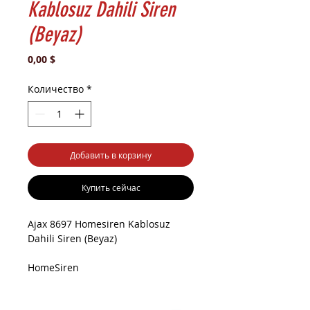
Kablosuz Dahili Siren
(Beyaz)
Цена
0,00 $
Количество
*
Добавить в корзину
Купить сейчас
Ajax 8697 Homesiren Kablosuz
Dahili Siren (Beyaz)
HomeSiren
Dedektörün etkinleştirilmesi
sırasında yüksek sesle alarm