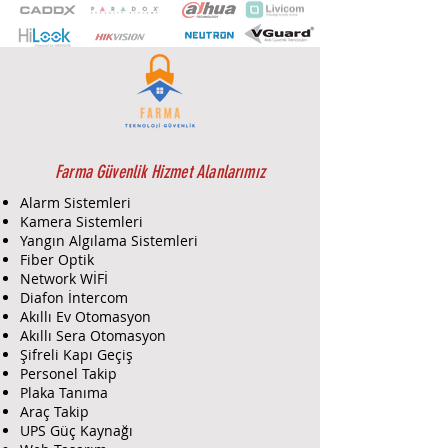
verildiğini bildiren kablosuz iç
mekan sireni. Kapalı mekanlarda
tehlike uyarısı vermek veya davetsiz
misafirleri caydırmak için monte
edilir.
Çalışma prensibi
Cihaz, sesli bir alarm ile dedektör
aktivasyonunu bildirir. Ses seviyesi
ve alarm uzunluğu mobil
Farma Güvenlik Hizmet Alanlarımız
uygulamada ayarlanır.
Alarm Sistemleri
Özellikler
Kamera Sistemleri
Harici LED için konnektör
Yangın Algılama Sistemleri
mevcuttur. Güvenlik sistemi
Fiber Optik
durumunu izlemek için dairenizin
Network WİFİ
veya ofisinizin dışına monte
Diafon İntercom
Akıllı Ev Otomasyon
edilebilir.
Akıllı Sera Otomasyon
Montaj ve kurulum
Şifreli Kapı Geçiş
Kutusundan çıkar çıkmaz kullanıma
Personel Takip
hazırdır: pili takılıdır, dolayısıyla
Plaka Tanıma
sireni sökmeye gerek kalmaz. Tek
Araç Takip
bir tıkla mobil uygulamadaki hub'a
UPS Güç Kaynağı
bağlanabilir. Sadece birkaç dakika