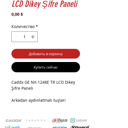
LCD Dikey Şifre Paneli
Цена
0,00 $
Количество
*
Добавить в корзину
Купить сейчас
Caddx GE NX-1248E TR LCD Dikey
Şifre Paneli
Arkadan aydınlatmalı tuşları
Sistem durumunun tam
Basitleştirilmiş işlem için 4 özel
fonksiyon tuşları 3 Tuş takımı aktif
acil alarmları (yangın tıbbi panik)