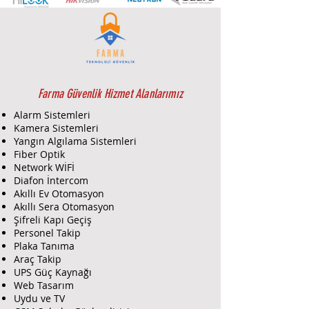
Gece modu destek Ters LCD ekran
Tam tuş takımı denetimi küresel ya
da bölümü operasyonu UER işlev
menüsü Dil geçiş fonksiyonu (2 dil
arasında seçim)
Caddx GE NX-1248E TR, LCD ekranlı
Farma Güvenlik Hizmet Alanlarımız
bir şifre panelidir. Bu panel, Caddx
Alarm Sistemleri
güvenlik sistemlerinde
Kamera Sistemleri
kullanıcıların şifre girerek sistemi
Yangın Algılama Sistemleri
kontrol etmelerini sağlar ve çeşitli
Fiber Optik
güvenlik işlevlerini yönetmelerine
Network WİFİ
olanak tanır.
Diafon İntercom
Akıllı Ev Otomasyon
Ürün Özellikleri:
Akıllı Sera Otomasyon
Model:
NX-1248E TR
Şifreli Kapı Geçiş
Tür:
LCD Dikey Şifre Paneli
Personel Takip
Ekran:
LCD ekranlı, genellikle
Plaka Tanıma
dikey konumda montaj için
Araç Takip
tasarlanmıştır. Ekran, sistem
UPS Güç Kaynağı
durumunu, alarm mesajlarını ve
Web Tasarım
diğer bilgileri göstermek için
Uydu ve TV