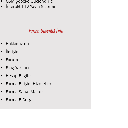
kullanılır.
GSM Şebeke Güçlendirici
Kullanıcı Girişi:
Şifre girerek
İnteraktif TV Yayın Sistemi
sistemi kontrol etme imkanı
sağlar. Kullanıcılar güvenlik
sistemi üzerinde çeşitli komutlar
verebilir.
Farma Güvenlik İnfo
İşlevler:
Sistem Kontrolü:
Alarm
Hakkımız da
sistemini devreye alma,
İletişim
devreden çıkarma, ve diğer
Forum
kontrol işlevlerini yönetir.
Durum Göstergesi:
Sistem
Blog Yazıları
durumu, alarm durumu ve
Hesap Bilgileri
diğer bilgiler LCD ekranda
Farma Bilişim Hizmetleri
görüntülenir.
Programlama:
Sistem
Farma Sanal Market
ayarları ve kullanıcı kodları
Farma E Dergi
programlanabilir.
Montaj:
Dikey olarak monte
Farma E-Ticaret
edilecek şekilde tasarlanmıştır,
bu da yer tasarrufu sağlar ve
erişimi kolaylaştırır.