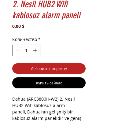
2. Nesil HUB2 Wifi
kablosuz alarm paneli
Цена
0,00 $
Количество
*
Добавить в корзину
Купить сейчас
Dahua (ARC3800H-W2) 2. Nesil
HUB2 Wifi kablosuz alarm
paneli, Dahua’nın gelişmiş bir
kablosuz alarm panelidir ve geniş
bir güvenlik çözümü yelpazesi
sunar. İşte bu ürünün detayları,