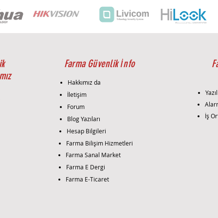
garan
Danı
özell
alanl
İhtiy
çözü
ik
Farma Güvenlik İnfo
F
Montaj 
mız
Mont
Hakkımız da
dome
Yazıl
İletişim
şekil
i
Alar
Forum
Kame
İş Or
Blog Yazıları
görün
gerek
Hesap Bilgileri
yapıl
Farma Bilişim Hizmetleri
Kuru
Farma Sanal Market
ente
Farma E Dergi
bağla
Farma E-Ticaret
gerek
Test:
perfo
edili