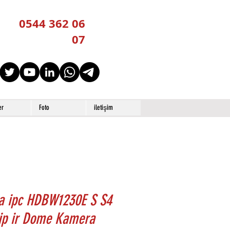
0544 362 06
07
er
Foto
iletişim
a ipc HDBW1230E S S4
ip ir Dome Kamera