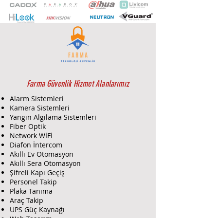
(IR Açık), 130dB WDR, AGC, AWB,
BLC, maskeleme (4 bölge), hareket
algılama (4 bölge), 3D DNR,
Aynalama, Akıllı IR, AnalogHD çıkış,
IP67, 20m IR, Coax Kontrol, 12V DC,
TVI/AHD/CVI/CVBS desteği
Farma Güvenlik Hizmet Alanlarımız
Alarm Sistemleri
Kamera Sistemleri
Yangın Algılama Sistemleri
Fiber Optik
Network WİFİ
Diafon İntercom
Akıllı Ev Otomasyon
Akıllı Sera Otomasyon
Şifreli Kapı Geçiş
Personel Takip
Plaka Tanıma
Araç Takip
UPS Güç Kaynağı