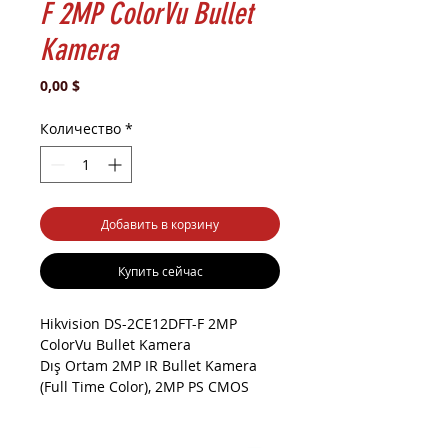
F 2MP ColorVu Bullet
Kamera
Цена
0,00 $
Количество
*
Добавить в корзину
Купить сейчас
Hikvision DS-2CE12DFT-F 2MP
ColorVu Bullet Kamera
Dış Ortam 2MP IR Bullet Kamera
(Full Time Color), 2MP PS CMOS
sensör, 3.6mm Lens, Renkli
Day&Night, 0.0005 Lux/F1.2, 0 lux