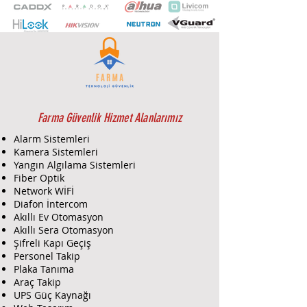
HD çıkış, Smart IR ile 20 Mt. Gece
Görüş Mesafesi, 12V DC, TVI / AHD /
CVI / CVBS desteği.
Farma Güvenlik Hizmet Alanlarımız
Alarm Sistemleri
Kamera Sistemleri
Yangın Algılama Sistemleri
Fiber Optik
Network WİFİ
Diafon İntercom
Akıllı Ev Otomasyon
Akıllı Sera Otomasyon
Şifreli Kapı Geçiş
Personel Takip
Plaka Tanıma
Araç Takip
UPS Güç Kaynağı