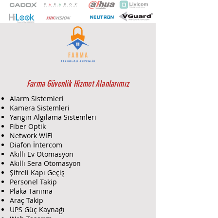
kadar SD kart yuvası, IEEE
802.11b/g/n wifi standardı, IP66
Koruma Sınıfı, 12V DC çalışma
gerilimi.
Farma Güvenlik Hizmet Alanlarımız
Alarm Sistemleri
Kamera Sistemleri
Yangın Algılama Sistemleri
Fiber Optik
Network WİFİ
Diafon İntercom
Akıllı Ev Otomasyon
Akıllı Sera Otomasyon
Şifreli Kapı Geçiş
Personel Takip
Plaka Tanıma
Araç Takip
UPS Güç Kaynağı