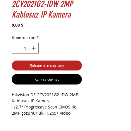
2CV2021G2-IDW 2MP
Kablosuz IP Kamera
Цена
0,00 $
Количество
*
Добавить в корзину
Купить сейчас
Hikvision DS-2CV2021G2-IDW 2MP
Kablosuz IP Kamera
1/2.7" Progressive Scan CMOS ile
2MP çözünürlük, H.265+ video
sıkıştırma teknolojisi, DWDR, 30mt
Gece Görüş Mesafesi, 256 GB'a