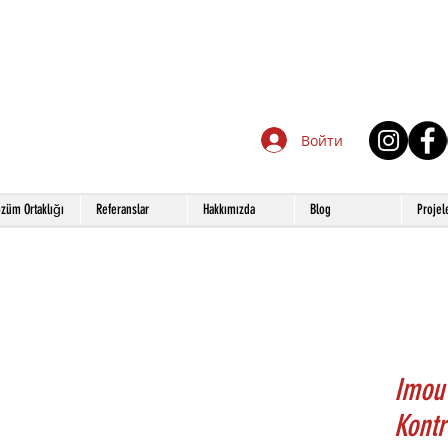
Войти
züm Ortaklığı
Referanslar
Hakkımızda
Blog
Projel
Imou
Kontr