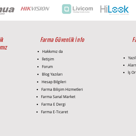
ik
Farma Güvenlik İnfo
F
mız
Hakkımız da
Yazıl
İletişim
i
Alar
Forum
İş Or
Blog Yazıları
Hesap Bilgileri
Farma Bilişim Hizmetleri
Farma Sanal Market
Farma E Dergi
Farma E-Ticaret