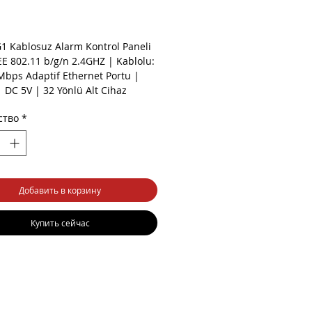
ена
1 Kablosuz Alarm Kontrol Paneli
EE 802.11 b/g/n 2.4GHZ | Kablolu:
Mbps Adaptif Ethernet Portu |
 DC 5V | 32 Yönlü Alt Cihaz
| Dahili Siren | Uzaktan,
ство
*
a Kontrolü
Добавить в корзину
Купить сейчас