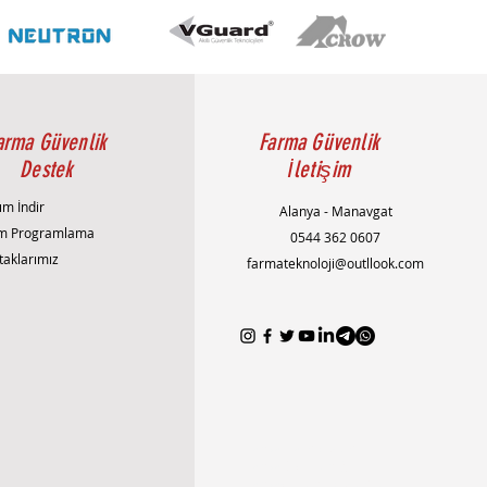
arma Güvenlik
Farma Güvenlik
Destek
İletişim
ım İndir
Alanya - Manavgat
m Programlama
0544 362 0607
taklarımız
farmateknoloji@outllook.com
AlanyaAlarmSistemi
AlanyaEvGüvenliği
AlanyaGüvenlikSistemleri