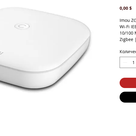
Ц
0,00 $
Imou ZG
Wi-Fi IE
10/100 
Zigbee |
Erişimi 
Количе
Uygulam