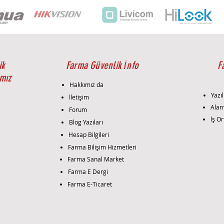
Dayanıkl
Geniş sı
Geniş vo
IP67
IK10
ik
Farma Güvenlik İnfo
F
mız
Hakkımız da
Yazıl
İletişim
i
Alar
Forum
İş Or
Blog Yazıları
Hesap Bilgileri
Farma Bilişim Hizmetleri
Farma Sanal Market
Farma E Dergi
Farma E-Ticaret