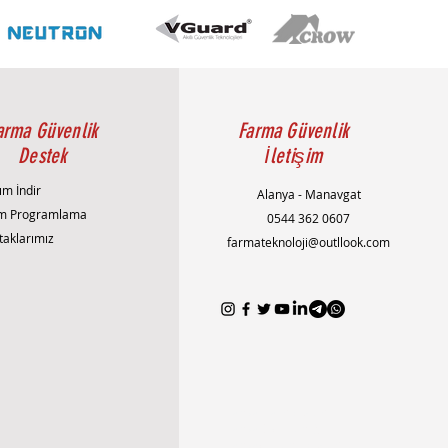
ılık
caklık aralığı: -30°C ile 60°C arası
ltaj aralığı ±25%
arma Güvenlik
Farma Güvenlik
Destek
İletişim
ım İndir
Alanya - Manavgat
m Programlama
0544 362 0607
taklarımız
farmateknoloji@outllook.com
AlanyaAlarmSistemi
AlanyaEvGüvenliği
AlanyaGüvenlikSistemleri