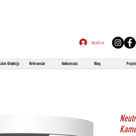
Войти
züm Ortaklığı
Referanslar
Hakkımızda
Blog
Projel
Neut
Kame