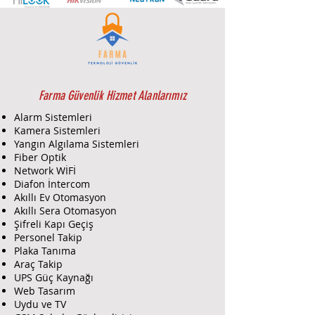
Spectra SP4000/SP5500 / SP6000 /
SP7000 Kontrol Paneli Ortak
Özellikleri
• GPRS, GSM, IP ve SES modül
desteği
• StayD modunu destekler
• 4-kablo genişletme veriyolu
Farma Güvenlik Hizmet Alanlarımız
bağlantısı
Alarm Sistemleri
• 32 zona kadar genişleyebilir
Kamera Sistemleri
• 15 Keypad desteği
Yangın Algılama Sistemleri
• 2 kısımlandırma (K636 Keypad
Fiber Optik
kullanıldığında sadece 1 Kısım
Network WİFİ
kullanılabilir)
Diafon İntercom
Akıllı Ev Otomasyon
• 32 kullanıcı kodu
Akıllı Sera Otomasyon
• 307 USB ve Winload ile yerinde
Şifreli Kapı Geçiş
program güncelleme imkanı
Personel Takip
• REM3 kumanda desteği (RTX3 ile)
Plaka Tanıma
• Kablosuz genişletme modülü
Araç Takip
desteği (RTX3 & RX1)
UPS Güç Kaynağı
• Kablosuz siren desteği (SR150 - 4
Web Tasarım
adet destekler)
Uydu ve TV