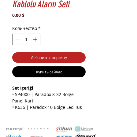
Kablolu Alarm Seti
Цена
0,00 $
Количество
*
Добавить в корзину
Купить сейчас
Set İçeriği
• SP4000 | Paradox 8-32 Bölge
Panel Kartı
• K636 | Paradox 10 Bölge Led Tuş
Takımı
• MKF | Paradox Metal Kutu 25cm
(Yükseklik) x 22 cm (genişlik) x 7.6
cm (derinlik)