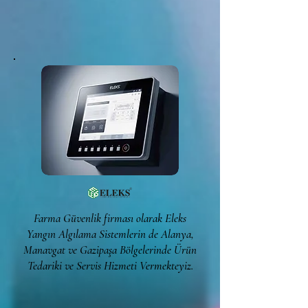
Farma Güvenlik firması olarak Eleks
Yangın Algılama Sistemlerin de Alanya,
Manavgat ve Gazipaşa Bölgelerinde Ürün
Tedariki ve Servis Hizmeti Vermekteyiz.