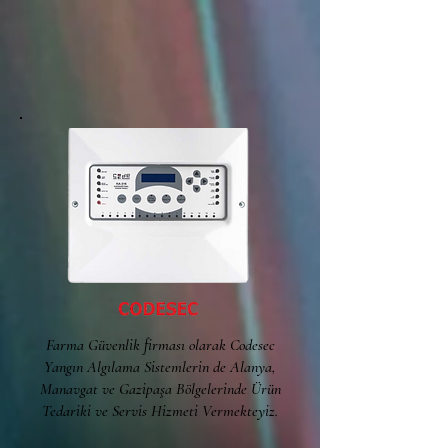
Farma Güvenlik firması olarak Codesec
Yangın Algılama Sistemlerin de Alanya,
Manavgat ve Gazipaşa Bölgelerinde Ürün
Tedariki ve Servis Hizmeti Vermekteyiz.