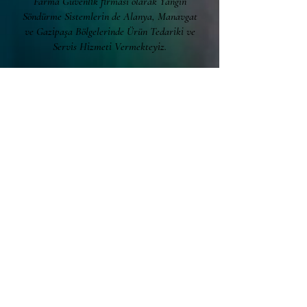
Farma Güvenlik firması olarak Yangın
Söndürme Sistemlerin de Alanya, Manavgat
ve Gazipaşa Bölgelerinde Ürün Tedariki ve
Servis Hizmeti Vermekteyiz.