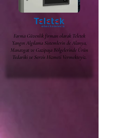
Farma Güvenlik firması olarak Teletek
Yangın Algılama Sistemlerin de Alanya,
Manavgat ve Gazipaşa Bölgelerinde Ürün
Tedariki ve Servis Hizmeti Vermekteyiz.