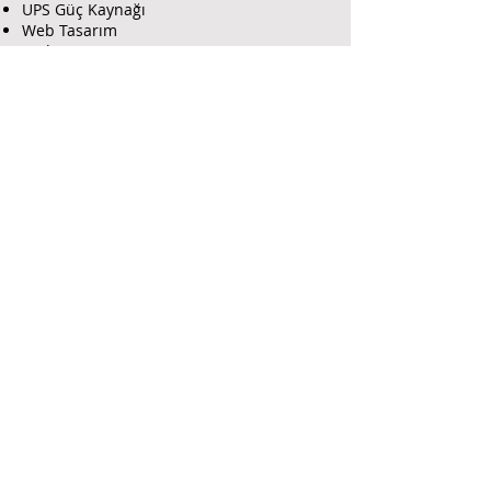
UPS Güç Kaynağı
Web Tasarım
Uydu ve TV
GSM Şebeke Güçlendirici
İnteraktif TV Yayın Sistemi
Farma Güvenlik İnfo
Hakkımız da
İletişim
Forum
Blog Yazıları
Hesap Bilgileri
Farma Bilişim Hizmetleri
Farma Sanal Market
Farma E Dergi