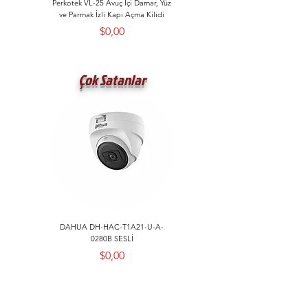
Perkotek VL-25 Avuç İçi Damar, Yüz
Ager SH09U5140B1-CBAA-B6-D1
ve Parmak İzli Kapı Açma Kilidi
9U Soho W 510 D 400mm
Demonte Beyaz Duvar Tip Kabine
Fiyat
$0,00
Fiyat
$0,00
Çok Satanlar
DAHUA DH-HAC-T1A21-U-A-
DAHUA DH-HAC-B1A21-U-0360B
0280B SESLİ
Fiyat
$0,00