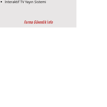
İnteraktif TV Yayın Sistemi
Farma Güvenlik İnfo
Hakkımız da
İletişim
Forum
Blog Yazıları
Hesap Bilgileri
Farma Bilişim Hizmetleri
Farma Sanal Market
Farma E Dergi
Farma E-Ticaret