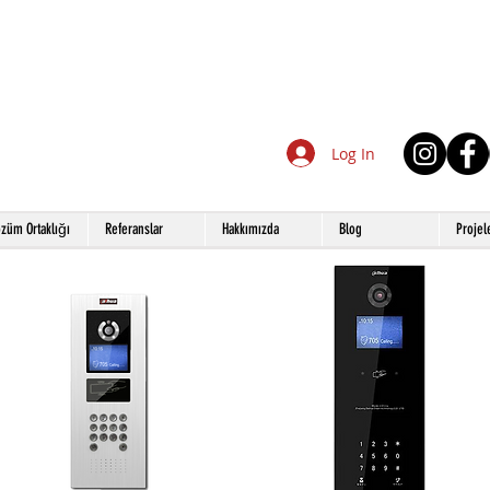
Log In
züm Ortaklığı
Referanslar
Hakkımızda
Blog
Projel