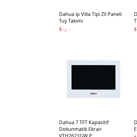
Quick View
Dahua ip Villa Tipi Zil Paneli
D
Tuş Takımı
T
Price
‎$۰٫۰۰
‎
Quick View
Dahua 7 TFT Kapasitif
D
Dokunmatik Ekran
E
VTH2621GW P