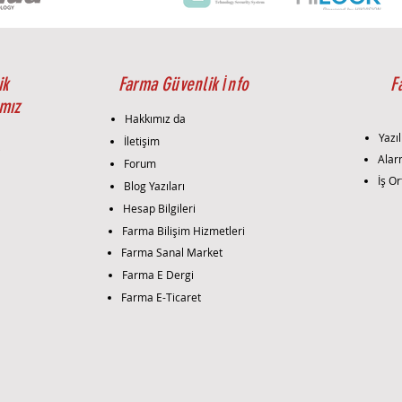
ik
Farma Güvenlik İnfo
F
mız
Hakkımız da
Yazıl
İletişim
i
Alar
Forum
İş Or
Blog Yazıları
Hesap Bilgileri
Farma Bilişim Hizmetleri
Farma Sanal Market
Farma E Dergi
Farma E-Ticaret