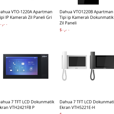
Quick View
Quick View
ahua VTO-1220A Apartman
Dahua VTO1220B Apartman
ipi IP Kameralı Zil Paneli Gri
Tipi ip Kameralı Dokunmatik
Zil Paneli
Price
$۰٫۰۰
Price
‎$۰٫۰۰
Quick View
Quick View
ahua 7 TFT LCD Dokunmatik
Dahua 7 TFT LCD Dokunmat
kran VTH2421FB P
Ekran VTH5221E-H