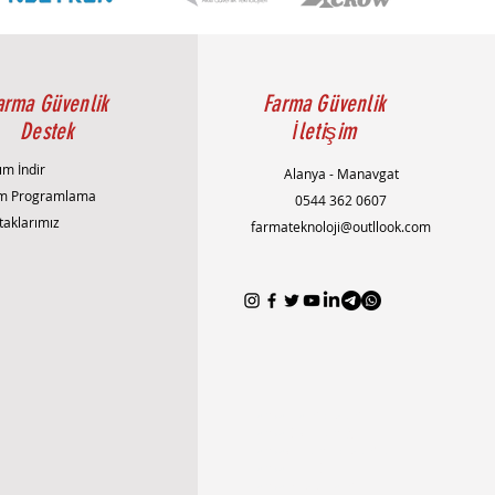
arma Güvenlik
Farma Güvenlik
Destek
İletişim
ım İndir
Alanya - Manavgat
m Programlama
0544 362 0607
taklarımız
farmateknoloji@outllook.com
AlanyaAlarmSistemi
AlanyaEvGüvenliği
AlanyaGüvenlikSistemleri
AlanyaAkıllıEv
AlanyaHırsızAlarmı