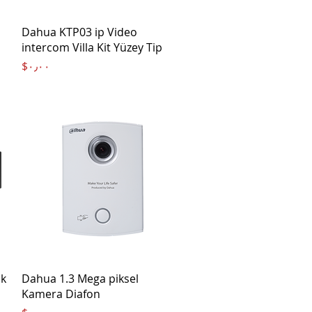
Quick View
Dahua KTP03 ip Video
intercom Villa Kit Yüzey Tip
Price
‎$۰٫۰۰
Quick View
ik
Dahua 1.3 Mega piksel
Kamera Diafon