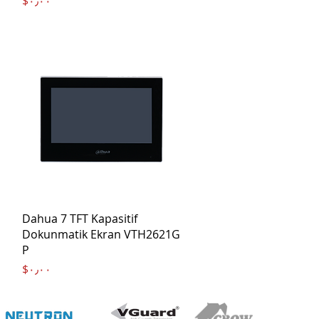
Price
‎$۰٫۰۰
Quick View
Dahua 7 TFT Kapasitif
Dokunmatik Ekran VTH2621G
P
Price
‎$۰٫۰۰