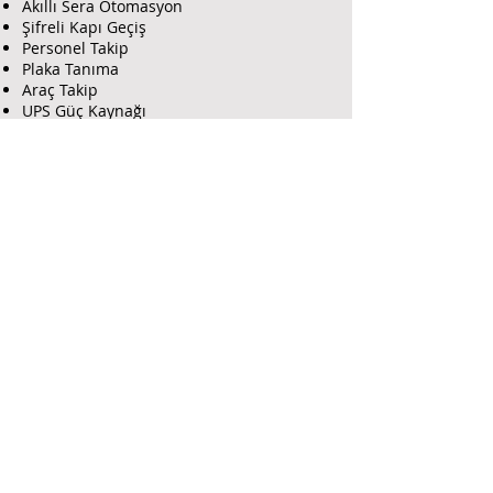
Akıllı Sera Otomasyon
Şifreli Kapı Geçiş
Personel Takip
Plaka Tanıma
Araç Takip
UPS Güç Kaynağı
Web Tasarım
Uydu ve TV
GSM Şebeke Güçlendirici
İnteraktif TV Yayın Sistemi
Farma Güvenlik İnfo
Hakkımız da
İletişim
Forum
Blog Yazıları
Hesap Bilgileri
Farma Bilişim Hizmetleri