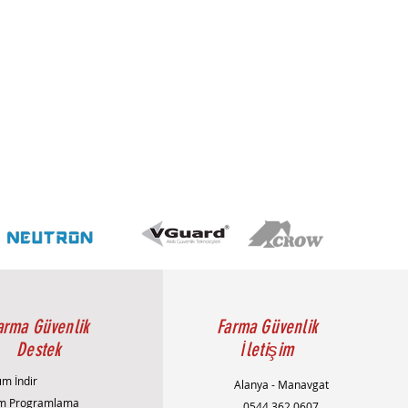
arma Güvenlik
Farma Güvenlik
Destek
İletişim
ım İndir
Alanya - Manavgat
m Programlama
0544 362 0607