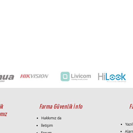
ik
Farma Güvenlik İnfo
F
mız
Hakkımız da
Yazıl
İletişim
i
Alar
Forum