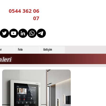
0544 362 06
07
er
Foto
iletişim
leri