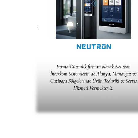
Farma Güvenlik firması olarak Neutron
İnterkom Sistemlerin de Alanya, Manavgat ve
Gazipaşa Bölgelerinde Ürün Tedariki ve Servis
Hizmeti Vermekteyiz.