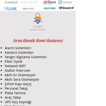
Cihaz tipi
Uzaktan kumandalı
Montaj yöntemi
Duvar plakasına
Uyumluluk
Tüm Ajax hub'ları, menzil
genişleticilerle çalışır
Aktüatör elemanı
Röle
Farma Güvenlik Hizmet Alanlarımız
Gerilim koruması
Alarm Sistemleri
230 V~ şebeke için: maksimum —
Kamera Sistemleri
253 V, minimum — 184 V
Yangın Algılama Sistemleri
110 V~ şebeke için: maksimum —
Fiber Optik
132 V, minimum — 92 V
Network WİFİ
Röle hizmet ömrü
Diafon İntercom
Akıllı Ev Otomasyon
200.000 açma
Akıllı Sera Otomasyon
Maksimum yük akımı
Şifreli Kapı Geçiş
13 A
Personel Takip
Maksimum akım koruması
Plaka Tanıma
Evet (13 A)
Araç Takip
Maksimum sıcaklık koruması
UPS Güç Kaynağı
>65°C