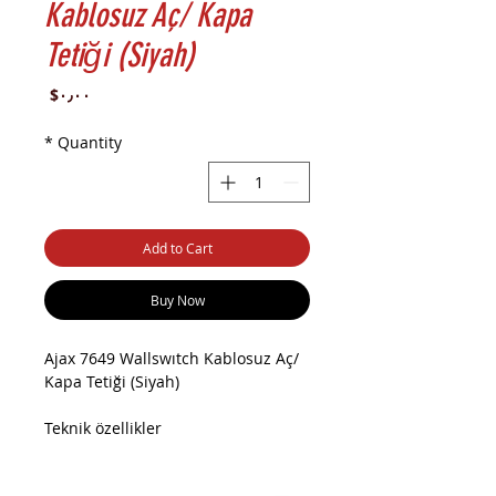
Kablosuz Aç/ Kapa
Tetiği (Siyah)
Price
‎$۰٫۰۰
*
Quantity
Add to Cart
Buy Now
Ajax 7649 Wallswıtch Kablosuz Aç/
Kapa Tetiği (Siyah)
Teknik özellikler
Sınıflandırma
Radyo kanalı röle ünitesi