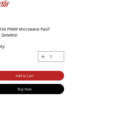
tör
104 PIMW Microwave Pasif
d Detektör
ity
Add to Cart
Buy Now