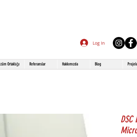
Log In
züm Ortaklığı
Referanslar
Hakkımızda
Blog
Projel
DSC 
Micro