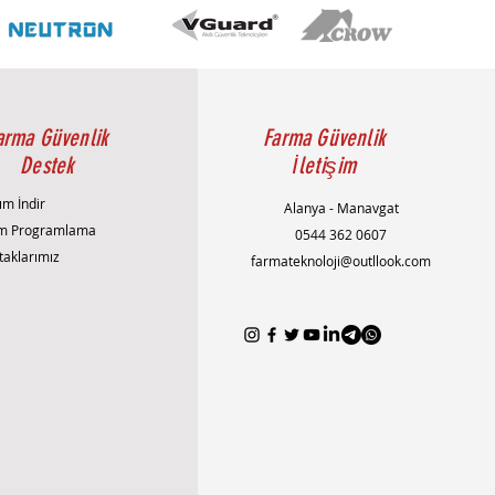
arma Güvenlik
Farma Güvenlik
Destek
İletişim
ım İndir
Alanya - Manavgat
m Programlama
0544 362 0607
taklarımız
farmateknoloji@outllook.com
AlanyaAlarmSistemi
AlanyaEvGüvenliği
AlanyaGüvenlikSistemleri