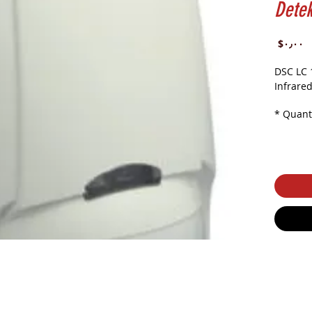
Detek
Price
‎$۰٫۰۰
DSC LC 
Infrare
*
Quant