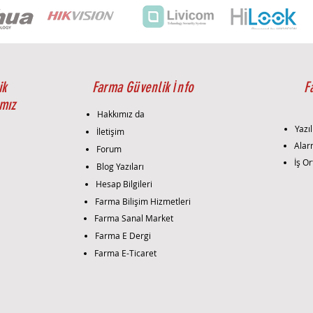
ik
Farma Güvenlik İnfo
F
mız
Hakkımız da
Yazıl
İletişim
i
Alar
Forum
İş Or
Blog Yazıları
Hesap Bilgileri
Farma Bilişim Hizmetleri
Farma Sanal Market
Farma E Dergi
Farma E-Ticaret