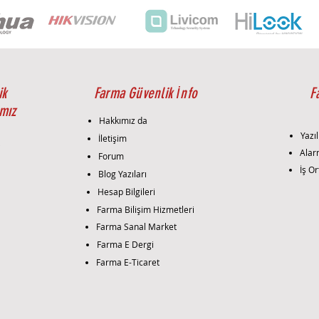
Physical
sinyall
ve bu s
sinyal i
Kablo T
iletimin
ik
Farma Güvenlik İnfo
F
iletişim
mız
idealdir
Hakkımız da
Kablo 
Yazıl
İletişim
mesafeli
i
Alar
Forum
senaryo
İş Or
Blog Yazıları
Fiber Ti
modlu fi
Hesap Bilgileri
mesafele
Farma Bilişim Hizmetleri
düşük ka
Farma Sanal Market
telekom
Farma E Dergi
gibi yü
Farma E-Ticaret
uygulam
Fiber Ç
modlu fi
yüksek 