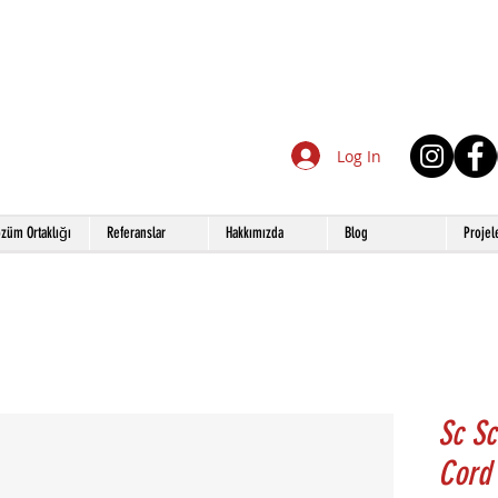
Log In
züm Ortaklığı
Referanslar
Hakkımızda
Blog
Projel
Sc Sc
Cord