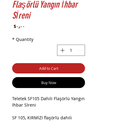
Flaşörlü Yangın İhbar
Sİreni
Price
‎$۰٫۰۰
*
Quantity
Add to Cart
Buy Now
Teletek SF105 Dahili Flaşörlü Yangın
İhbar Sİreni
SF 105, KIRMIZI flaşörlü dahili
konvansiyonel yangın ihbar piezo
sirenidir.