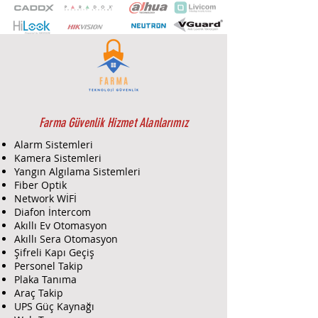
Fonksiyonel özellikleri
Piezo hoparlör
Ses şiddeti – 105 dB
LED’li flaşör
Plastik kutu
Farma Güvenlik Hizmet Alanlarımız
Alarm Sistemleri
Kamera Sistemleri
Yangın Algılama Sistemleri
Fiber Optik
Network WİFİ
Diafon İntercom
Akıllı Ev Otomasyon
Akıllı Sera Otomasyon
Şifreli Kapı Geçiş
Personel Takip
Plaka Tanıma
Araç Takip
UPS Güç Kaynağı