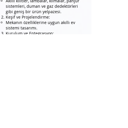
Akıllı kilitler, lambalar, klimalar, panjur
sistemleri, duman ve gaz dedektörleri
gibi geniş bir ürün yelpazesi.
Keşif ve Projelendirme:
Mekanın özelliklerine uygun akıllı ev
sistemi tasarımı.
Kurulum ve Entegrasyon:
IoT cihazlarının profesyonel montajı ve
mevcut sistemlerle entegrasyonu.
Teknik Destek ve Bakım:
7/24 teknik destek.
Periyodik bakım hizmetleri.
Eğitim ve Kullanıcı Desteği:
Kullanıcıların sistemleri etkili bir şekilde
kullanabilmesi için eğitim ve kılavuz
desteği.
Farma Güvenlik ile iletişime geçerek, akıllı
ev teknolojileri ile yaşam kalitenizi nasıl
artırabileceğinizi öğrenebilirsiniz!