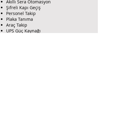
Akıllı Sera Otomasyon
Şifreli Kapı Geçiş
Personel Takip
Plaka Tanıma
Araç Takip
UPS Güç Kaynağı
Web Tasarım
Uydu ve TV
GSM Şebeke Güçlendirici
İnteraktif TV Yayın Sistemi
Farma Güvenlik İnfo
Hakkımız da
İletişim
Forum
Blog Yazıları
Hesap Bilgileri
Farma Bilişim Hizmetleri