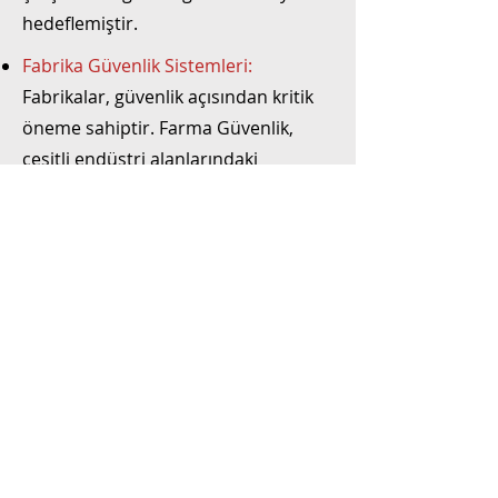
hedeflemiştir.
Fabrika Güvenlik Sistemleri:
Fabrikalar, güvenlik açısından kritik
öneme sahiptir. Farma Güvenlik,
çeşitli endüstri alanlarındaki
fabrikalara kapsamlı güvenlik
çözümleri sunmuş, izleme
sistemlerinden acil durum uyarı
sistemlerine kadar geniş bir
yelpazede hizmet vermiştir. Bu
projeler, fabrikaların operasyonel
güvenliğini sağlamak ve olası riskleri
minimize etmek amacıyla
tasarlanmıştır.
Proje Yönetimi:
Farma Güvenlik’in