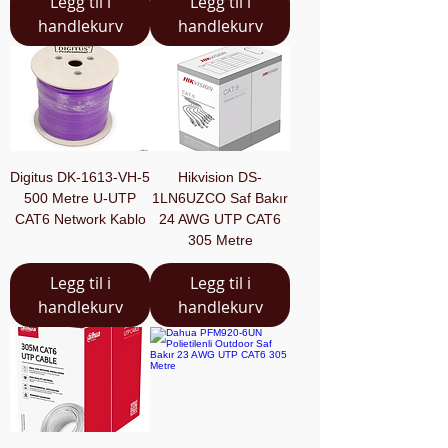
Legg til i
Legg til i
handlekurv
handlekurv
Digitus DK-1613-VH-5
Hikvision DS-
500 Metre U-UTP
1LN6UZCO Saf Bakır
CAT6 Network Kablo
24 AWG UTP CAT6
305 Metre
Legg til i
Legg til i
handlekurv
handlekurv