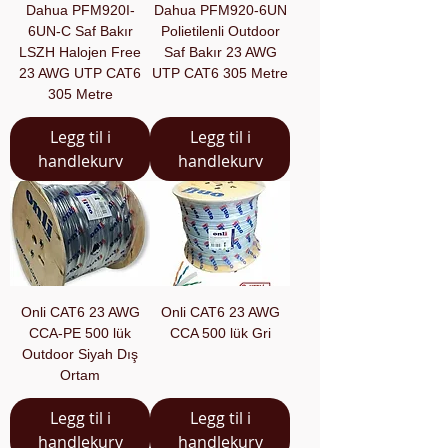
Dahua PFM920I-
Dahua PFM920-6UN
6UN-C Saf Bakır
Polietilenli Outdoor
LSZH Halojen Free
Saf Bakır 23 AWG
23 AWG UTP CAT6
UTP CAT6 305 Metre
305 Metre
Legg til i
Legg til i
handlekurv
handlekurv
Onli CAT6 23 AWG
Onli CAT6 23 AWG
CCA-PE 500 lük
CCA 500 lük Gri
Outdoor Siyah Dış
Ortam
Legg til i
Legg til i
handlekurv
handlekurv