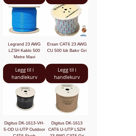
Legrand 23 AWG
Ersan CAT6 23 AWG
LZSH Kablo 500
CU 500 lük Bakır Gri
Metre Mavi
Legg til i
Legg til i
handlekurv
handlekurv
Digitus DK-1613-VH-
Digitus DK-1613
5-OD U-UTP Outdoor
CAT6 U-UTP LSZH
CAT6 Siyah
23 AWG CAT6 Gri