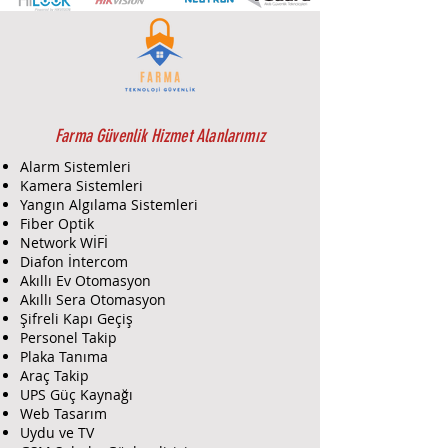
uzatır)
Kurcalanma etkinleştirildikten
sonra özel yürüyüş test modu (60
sn.)
Tamper anahtarı (açma / çıkarma)
64 dakikada bir gözetim sinyali
gönderilir
Farma Güvenlik Hizmet Alanlarımız
Standart / yüksek hassasiyet ayarı
Alarm Sistemleri
(evcil hayvanlar için standart ayar
Kamera Sistemleri
gereklidir)
Yangın Algılama Sistemleri
Fiber Optik
Caddx NX-480, kablosuz bir PIR
Network WİFİ
(Passive Infrared) dedektördür. PIR
Diafon İntercom
Akıllı Ev Otomasyon
dedektörler, hareket algılamak için
Akıllı Sera Otomasyon
kızılötesi ışınları kullanır ve
Şifreli Kapı Geçiş
genellikle güvenlik sistemlerinde
Personel Takip
hareket tespiti için kullanılır.
Plaka Tanıma
Kablosuz özellikleri, kurulumu
Araç Takip
kolaylaştırır ve kablo karmaşasını
UPS Güç Kaynağı
ortadan kaldırır.
Web Tasarım
Ürün Özellikleri:
Uydu ve TV