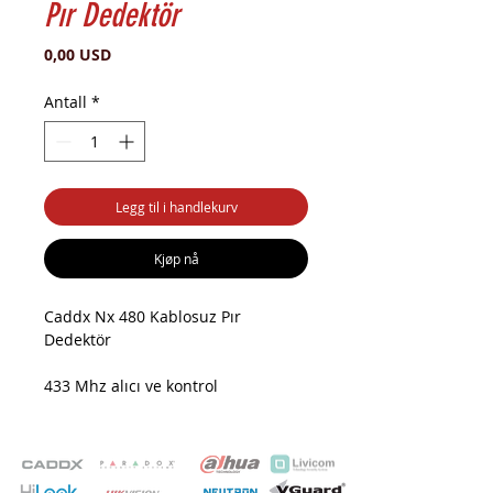
Pır Dedektör
Pris
0,00 USD
Antall
*
Legg til i handlekurv
Kjøp nå
Caddx Nx 480 Kablosuz Pır
Dedektör
433 Mhz alıcı ve kontrol
panelleriyle uyumlu
Pasif kızılötesi dedektör: 11 x 12 m
Alarm sonrası 3 dakikalık verici
kilitleme zamanlayıcı (pil ömrünü