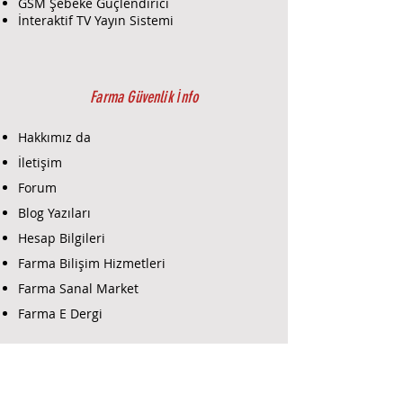
Model:
NX-480
GSM Şebeke Güçlendirici
Tür:
Kablosuz PIR Dedektör
İnteraktif TV Yayın Sistemi
Algılama Türü:
PIR (Pasif
İnfrared) algılama. İnsan
vücudundan yayılan sıcaklığı
algılayarak hareketi tespit eder.
Farma Güvenlik İnfo
Kablosuz İletişim:
Kablosuz
bağlantı özelliği sayesinde,
Hakkımız da
alarm paneline kablo olmadan
İletişim
bağlanır. Bu, kurulumun daha
Forum
hızlı ve esnek olmasını sağlar.
Algılama Açısı:
Genellikle geniş
Blog Yazıları
bir açıyla hareket algılar, böylece
Hesap Bilgileri
büyük alanları kapsar.
Farma Bilişim Hizmetleri
Algılama Aralığı:
Etkili bir
hareket algılama aralığı sunar,
Farma Sanal Market
bu genellikle 12 metreye kadar
Farma E Dergi
olabilir (modelin özelliklerine
göre değişebilir).
Farma E-Ticaret
Montaj:
Duvara veya köşeye
montaj için tasarlanmıştır.
Genellikle montaj açısı ve