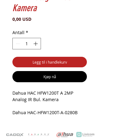
Kamera
Pris
0,00 USD
Antall
*
Legg til i handlekurv
Kjøp nå
Dahua HAC HFW1200T A 2MP
Analog IR Bul. Kamera
Dahua HAC-HFW1200T-A-0280B
2MP Analog IR Bullet Kamera
1 / 2.7 “ CMOS Sensor 2.8mm Sabit
Lens 0.02 Lüx Renkli
BLC/HLC/DWDR, 2DNR, OSD, AWB,