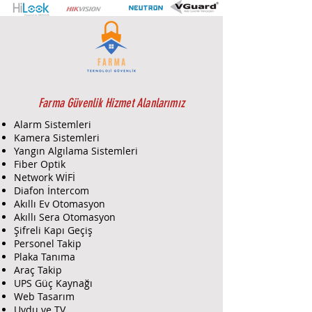
AGC, ICR 4 in 1
(HDCVI/HDTVI/AHD/CVBS) IP67,
25fps@1080p, Dahili Mikrofon
Metal Kasa
Farma Güvenlik Hizmet Alanlarımız
Alarm Sistemleri
Kamera Sistemleri
Yangın Algılama Sistemleri
Fiber Optik
Network WİFİ
Diafon İntercom
Akıllı Ev Otomasyon
Akıllı Sera Otomasyon
Şifreli Kapı Geçiş
Personel Takip
Plaka Tanıma
Araç Takip
UPS Güç Kaynağı
Web Tasarım
Uydu ve TV