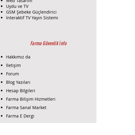
Web Tasarım
teslimat seçenekleri ile
Uydu ve TV
sağlanmasını garanti eder.
GSM Şebeke Güçlendirici
Danışmanlık:
Kameranın teknik
İnteraktif TV Yayın Sistemi
özellikleri, avantajları ve
kullanım alanları hakkında
detaylı bilgi sağlar. İhtiyacınıza
uygun en iyi güvenlik çözümünü
Farma Güvenlik İnfo
belirlemenize yardımcı olur.
Montaj ve Kurulum:
Hakkımız da
Montaj:
Uzman
İletişim
teknisyenlerimiz, dome
Forum
kameranın doğru ve etkili bir
şekilde montajını gerçekleştirir.
Blog Yazıları
Kameranın optimum
Hesap Bilgileri
performans ve görüntü kalitesi
Farma Bilişim Hizmetleri
sağlaması için gerekli tüm ayar
ve konfigürasyonlar yapılır.
Farma Sanal Market
Kurulum:
IP kameranın ağınıza
Farma E Dergi
entegrasyonu sağlanır. Bu, IP
bağlantıları, güç bağlantıları ve
Farma E-Ticaret
diğer gerekli kurulum işlemlerini