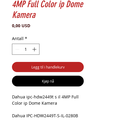
4MP Full Color ip Dome
Kamera
Pris
0,00 USD
Antall
*
Legg til i handlekurv
Kjøp nå
Dahua ipc-hdw2449t s il 4MP Full
Color ip Dome Kamera
Dahua IPC-HDW2449T-S-IL-0280B
4MP Full Color IP Dome Kamera