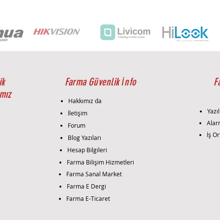
seçen
sağla
Danı
özell
alanl
İhtiy
çözü
olur.
ik
Farma Güvenlik İnfo
F
Montaj 
mız
Mont
Hakkımız da
kame
Yazıl
İletişim
profe
i
Alar
Forum
gerçe
İş Or
Blog Yazıları
kame
göste
Hesap Bilgileri
konfi
Farma Bilişim Hizmetleri
Kuru
Farma Sanal Market
enteg
Farma E Dergi
bağla
Farma E-Ticaret
gerek
Test: