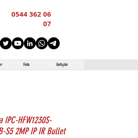
0544 362 06
07
er
Foto
iletişim
a IPC-HFW1230S-
-S5 2MP IP IR Bullet