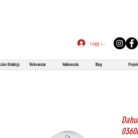
Logg inn
züm Ortaklığı
Referanslar
Hakkımızda
Blog
Projel
Dahu
0360B