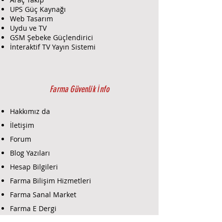
Depolama Kapasitesi:
UPS Güç Kaynağı
1x8TB'ye kadar sabit disk
Web Tasarım
(HDD) desteği sunar, bu da
Uydu ve TV
uzun süreli video kayıtları
GSM Şebeke Güçlendirici
için yeterli alan sağlar.
İnteraktif TV Yayın Sistemi
Sıkıştırma Teknolojisi:
H.265 sıkıştırma teknolojisi,
video dosyalarının boyutunu
küçültürken görüntü
Farma Güvenlik İnfo
kalitesini korur. Bu, depolama
alanını daha verimli
Hakkımız da
kullanmanızı sağlar.
İletişim
Çıkış Portları:
Forum
1x HDMI ve 1x VGA çıkışları ile
farklı monitörlere bağlantı
Blog Yazıları
sağlar. Bu, aynı anda birden
Hesap Bilgileri
fazla monitörde görüntüleme
Farma Bilişim Hizmetleri
imkanı sunar.
2x USB portu, yedekleme ve
Farma Sanal Market
diğer çevre birimlerine
Farma E Dergi
bağlantı için kullanılabilir.