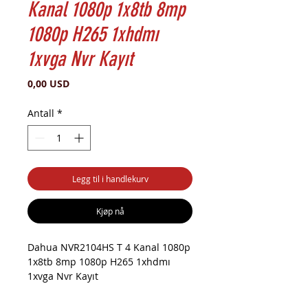
Kanal 1080p 1x8tb 8mp
1080p H265 1xhdmı
1xvga Nvr Kayıt
Pris
0,00 USD
Antall
*
Legg til i handlekurv
Kjøp nå
Dahua NVR2104HS T 4 Kanal 1080p
1x8tb 8mp 1080p H265 1xhdmı
1xvga Nvr Kayıt
Dahua NVR2104HS-T modeli, 4