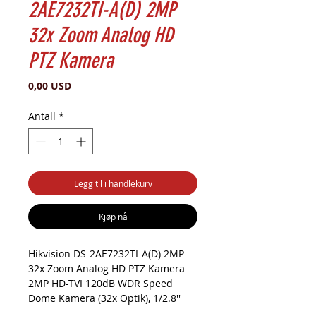
2AE7232TI-A(D) 2MP
32x Zoom Analog HD
PTZ Kamera
Pris
0,00 USD
Antall
*
Legg til i handlekurv
Kjøp nå
Hikvision DS-2AE7232TI-A(D) 2MP
32x Zoom Analog HD PTZ Kamera
2MP HD-TVI 120dB WDR Speed
Dome Kamera (32x Optik), 1/2.8''
Progressive Scan CMOS, 1920x1080