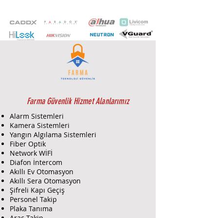
(1080p@25fps), 120dB WDR, 3D
DNR, AGC, BLC,HLC, 4.8~153mm
Lens, 32x Optik Zoom, IP66,IK10,12V
DC, -30C ~ 65C, 8 Adet Maskeleme,
Pan/Tilt Hız: 0.1° ile 160°/s -0.1° ile
120°/s, 256 Preset, 10 Adet Patrol, 5
Adet Pattern tanımlaması, 150
metreye kadar IR Görüş mesafesi,
3D Akıllı konumlandırma,
Değiştirilebilir TVI/AHD/CVI/CVBS
Farma Güvenlik Hizmet Alanlarımız
Video Çıkışı,
Alarm Sistemleri
Kamera Sistemleri
Yangın Algılama Sistemleri
Fiber Optik
Network WİFİ
Diafon İntercom
Akıllı Ev Otomasyon
Akıllı Sera Otomasyon
Şifreli Kapı Geçiş
Personel Takip
Plaka Tanıma
Araç Takip