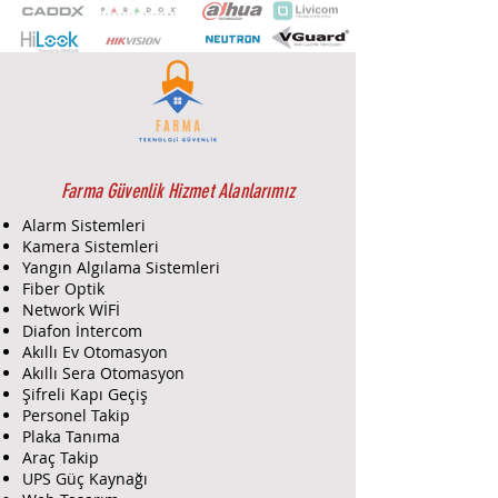
dayanıklı (IP67), Depolama için 128
GB'a kadar SD kart yuvası, EXIR 2.0,
uzun IR mesafeli gelişmiş kızılötesi
teknolojisi
Farma Güvenlik Hizmet Alanlarımız
Alarm Sistemleri
Kamera Sistemleri
Yangın Algılama Sistemleri
Fiber Optik
Network WİFİ
Diafon İntercom
Akıllı Ev Otomasyon
Akıllı Sera Otomasyon
Şifreli Kapı Geçiş
Personel Takip
Plaka Tanıma
Araç Takip
UPS Güç Kaynağı