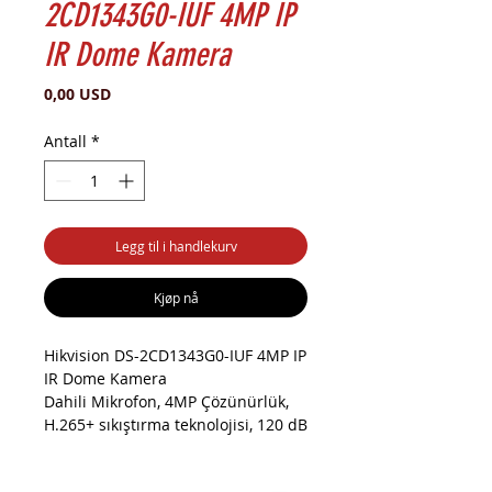
2CD1343G0-IUF 4MP IP
IR Dome Kamera
Pris
0,00 USD
Antall
*
Legg til i handlekurv
Kjøp nå
Hikvision DS-2CD1343G0-IUF 4MP IP
IR Dome Kamera
Dahili Mikrofon, 4MP Çözünürlük,
H.265+ sıkıştırma teknolojisi, 120 dB
WDR ile güçlü arka ışığa karşı net
görüntüleme, Suya ve toza