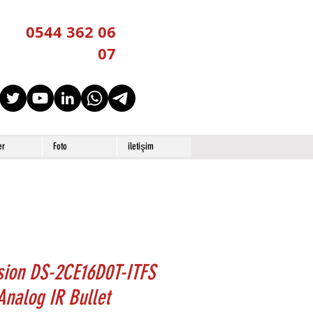
0544 362 06
07
er
Foto
iletişim
sion DS-2CE16D0T-ITFS
nalog IR Bullet