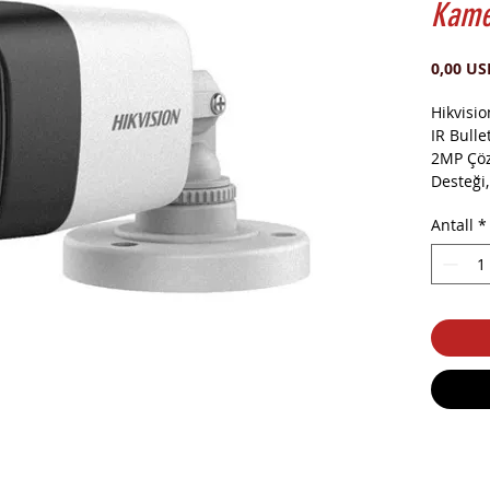
Kame
0,00 US
Hikvisi
IR Bull
2MP Çöz
Desteği
Mesafesi
Antall
*
Koruma S
değiştir