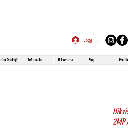
Logg inn
züm Ortaklığı
Referanslar
Hakkımızda
Blog
Projel
Hikvi
2MP A