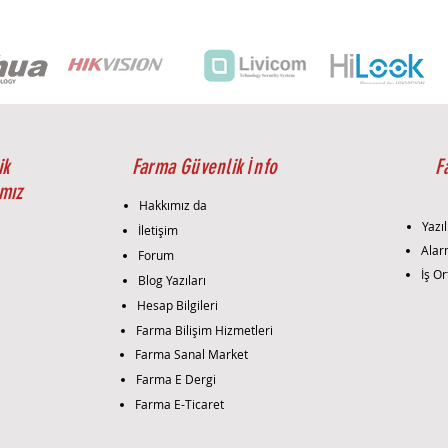
ik
Farma Güvenlik İnfo
F
mız
Hakkımız da
Yazıl
İletişim
i
Alar
Forum
İş Or
Blog Yazıları
Hesap Bilgileri
Farma Bilişim Hizmetleri
Farma Sanal Market
Farma E Dergi
Farma E-Ticaret