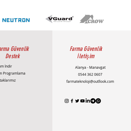
arma Güvenlik
Farma Güvenlik
Destek
İletişim
ım İndir
Alanya - Manavgat
m Programlama
0544 362 0607
taklarımız
farmateknoloji@outllook.com