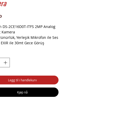
ra
Pris
D
on DS-2CE16D0T-ITFS 2MP Analog
et Kamera
ünürlük, Yerleşik Mikrofon ile Ses
, EXIR ile 30mt Gece Görüş
, Suya ve toza dayanıklı IP67
ınıfı, 4'ü 1 arada (4 sinyal
ilebilir TVI/AHD/CVI/CVBS), 12V DC.
Legg til i handlekurv
Kjøp nå