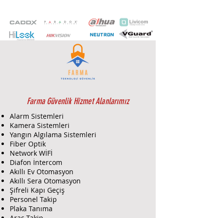
Kontrol
ÜnitesiLinuxişletimsistemi,Depolam
a:3000kullanıcıtanımlama,100.000e
kadarolaykaydı,3000'ekadarparmaki
zikaydı(herbirpersoneliçin10parma
kizi),1sndenkısakartokuma,1sndenkı
saparmakizidoğrulama,Wiegand26/
34haricikartokuyucu,M1kartdesteği,
Okumamesafesi:0-
4.5cm,ArkaAydınlatmalıTuşTakımı,R
Farma Güvenlik Hizmet Alanlarımız
esetdüğmesi,TCP/IPveRS-
Alarm Sistemleri
485,WiagandGiriş/
Kamera Sistemleri
Çıkış(W26/W34),GirişDesteği:ÇıkışBu
Yangın Algılama Sistemleri
tonu,KapıSensörüveAlarmgirişi,Çıkış
Fiber Optik
Desteği:KilitiçinRöleçıkışı,alarmçıkış
Network WİFİ
ı,USB(TypeA),2.4"TFTekran,Buzzer,S
Diafon İntercom
Akıllı Ev Otomasyon
peaker,12VDC/2A,IP42,TamperKoru
Akıllı Sera Otomasyon
ması,YüzeyMontaj,MetalKapı
Şifreli Kapı Geçiş
Montajı
Personel Takip
Plaka Tanıma
Araç Takip