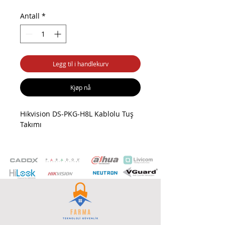
Antall
*
Legg til i handlekurv
Kjøp nå
Hikvision DS-PKG-H8L Kablolu Tuş
Takımı