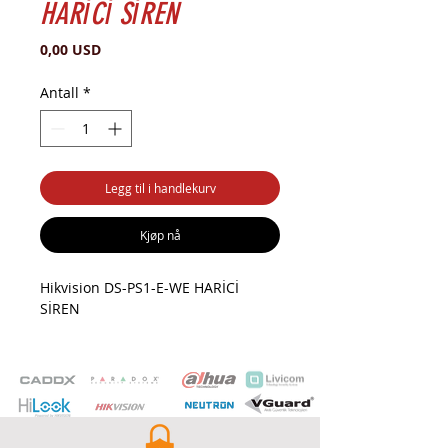
HARİCİ SİREN
Pris
0,00 USD
Antall
*
Legg til i handlekurv
Kjøp nå
Hikvision DS-PS1-E-WE HARİCİ
SİREN