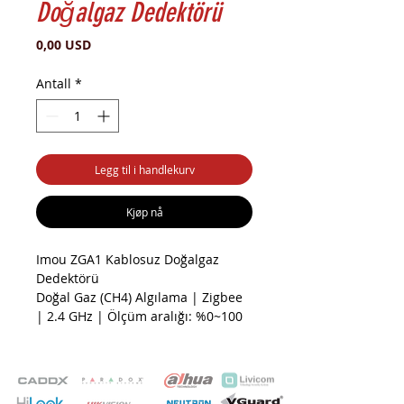
Doğalgaz Dedektörü
Pris
0,00 USD
Antall
*
Legg til i handlekurv
Kjøp nå
Imou ZGA1 Kablosuz Doğalgaz
Dedektörü
Doğal Gaz (CH4) Algılama | Zigbee
| 2.4 GHz | Ölçüm aralığı: %0~100
LEL | DC 12V | Ses ve Işık Alarmı |
Çalışma Akımı: ≤150mA | Alım
Hassasiyeti: - 96dBm | Alarm
Yoğunluğu: %8 LEL | Ses Şiddeti: