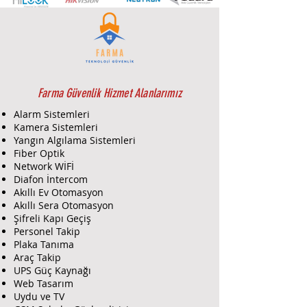
≥70dB | Alev Geciktirici Malzeme |
IPC ve Ampuller Gibi Diğer Akıllı Ev
Cihazlarıyla Ara Bağlantı
Farma Güvenlik Hizmet Alanlarımız
Alarm Sistemleri
Kamera Sistemleri
Yangın Algılama Sistemleri
Fiber Optik
Network WİFİ
Diafon İntercom
Akıllı Ev Otomasyon
Akıllı Sera Otomasyon
Şifreli Kapı Geçiş
Personel Takip
Plaka Tanıma
Araç Takip
UPS Güç Kaynağı
Web Tasarım
Uydu ve TV