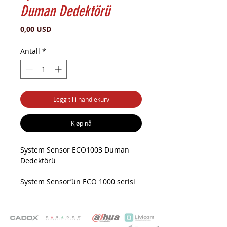
Duman Dedektörü
Pris
0,00 USD
Antall
*
Legg til i handlekurv
Kjøp nå
System Sensor ECO1003 Duman
Dedektörü
System Sensor’ün ECO 1000 serisi
dedektörleri arasındadır. ECO1003
fotoelektrik duman dedektörü,
çabuk ve doğru yangın algılamaları
sağlamak için uygulamaya özel