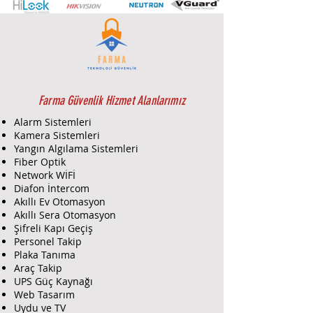
tümleşik devre ile kombine edilmiş
son teknoloji ürünü optik çember
kullanılır. Lazer bazlı elle
taşınabilen Uzaktan Test Ünitesi,
alarm test kararları için ECO1000
dedektör aralığı ile birlikte
kullanılabilir.
Farma Güvenlik Hizmet Alanlarımız
Alarm Sistemleri
Kamera Sistemleri
Yangın Algılama Sistemleri
Fiber Optik
Network WİFİ
Diafon İntercom
Akıllı Ev Otomasyon
Akıllı Sera Otomasyon
Şifreli Kapı Geçiş
Personel Takip
Plaka Tanıma
Araç Takip
UPS Güç Kaynağı
Web Tasarım
Uydu ve TV